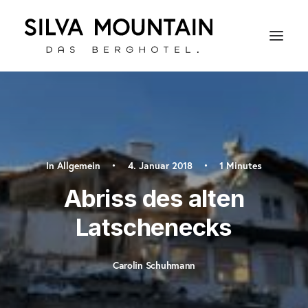
In
Allgemein
•
4. Januar 2018
•
1 Minutes
Abriss des alten
Latschenecks
Carolin Schuhmann